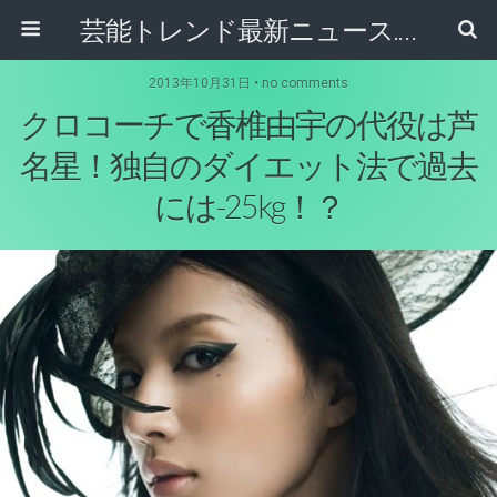
芸能トレンド最新ニュース.com
2013年10月31日 • no comments
クロコーチで香椎由宇の代役は芦
名星！独自のダイエット法で過去
には-25kg！？