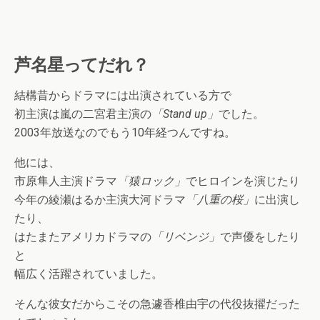
芦名星ってだれ？
結構昔からドラマには出演されている方で
初主演は嵐の二宮君主演の
「Stand up」
でした。
2003年放送なのでもう10年経つんですね。
他には、
市原隼人主演ドラマ
「猿ロック」
でヒロインを演じたり
今年の綾瀬はるか主演大河ドラマ
「八重の桜」
に出演し
たり、
はたまたアメリカドラマの
「リベンジ」
で声優をしたり
と
幅広く活躍されていました。
そんな彼女だからこその急遽香椎由宇の代役抜擢だった