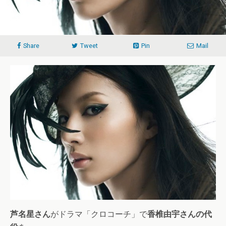
Share
Tweet
Pin
Mail
芦名星さん
がドラマ「クロコーチ」で
香椎由宇さんの代